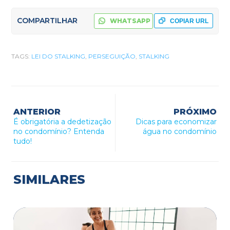
COMPARTILHAR
WHATSAPP
COPIAR URL
TAGS:
LEI DO STALKING
,
PERSEGUIÇÃO
,
STALKING
ANTERIOR
PRÓXIMO
É obrigatória a dedetização
Dicas para economizar
no condomínio? Entenda
água no condomínio
tudo!
SIMILARES