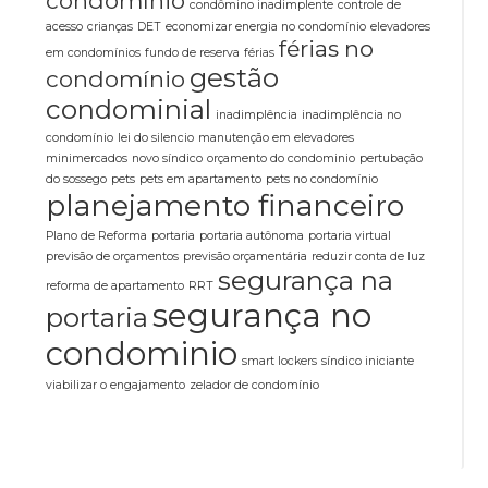
condomínio
condômino inadimplente
controle de
acesso
crianças
DET
economizar energia no condomínio
elevadores
férias no
em condomínios
fundo de reserva
férias
gestão
condomínio
condominial
inadimplência
inadimplência no
condomínio
lei do silencio
manutenção em elevadores
minimercados
novo síndico
orçamento do condominio
pertubação
do sossego
pets
pets em apartamento
pets no condomínio
planejamento financeiro
Plano de Reforma
portaria
portaria autônoma
portaria virtual
previsão de orçamentos
previsão orçamentária
reduzir conta de luz
segurança na
reforma de apartamento
RRT
segurança no
portaria
condominio
smart lockers
síndico iniciante
viabilizar o engajamento
zelador de condomínio