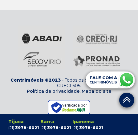
FALE COM A
Centrimóveis ©2023
-
Todos os direitos reservados
-
CENTRIMÓVEIS
CRECI 605
.
Política de privacidade.
Mapa do site
Verificada por
Tijuca
Barra
Ipanema
(21)
3978-6021
(21)
3978-6021
(21)
3978-6021