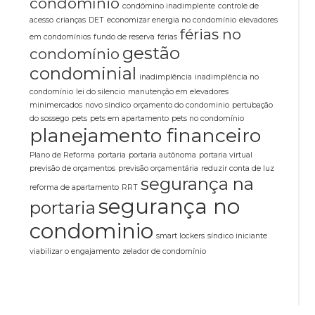
condomínio
condômino inadimplente
controle de
acesso
crianças
DET
economizar energia no condomínio
elevadores
férias no
em condomínios
fundo de reserva
férias
gestão
condomínio
condominial
inadimplência
inadimplência no
condomínio
lei do silencio
manutenção em elevadores
minimercados
novo síndico
orçamento do condominio
pertubação
do sossego
pets
pets em apartamento
pets no condomínio
planejamento financeiro
Plano de Reforma
portaria
portaria autônoma
portaria virtual
previsão de orçamentos
previsão orçamentária
reduzir conta de luz
segurança na
reforma de apartamento
RRT
segurança no
portaria
condominio
smart lockers
síndico iniciante
viabilizar o engajamento
zelador de condomínio