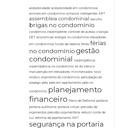
acessibilidade
acessibilidade em condomínios
animais em condomínio
armarios inteligentes
ART
assembleia condominial
barulho
brigas no condomínio
condômino inadimplente
controle de acesso
crianças
DET
economizar energia no condomínio
elevadores
férias
em condomínios
fundo de reserva
férias
gestão
no condomínio
condominial
inadimplência
inadimplência no condomínio
lei do silencio
manutenção em elevadores
minimercados
novo
síndico
orçamento do condominio
pertubação do
sossego
pets
pets em apartamento
pets no
planejamento
condomínio
financeiro
Plano de Reforma
portaria
portaria autônoma
portaria virtual
previsão de
orçamentos
previsão orçamentária
reduzir conta de
luz
reforma de apartamento
RRT
segurança na portaria