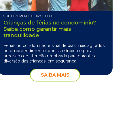
5 DE DEZEMBRO DE 2024 |
BLOG
Crianças de férias no condomínio?
Saiba como garantir mais
tranquilidade
Férias no condomínio é sinal de dias mais agitados
no empreendimento, por isso síndico e pais
precisam de atenção redobrada para garantir a
diversão das crianças, em segurança.
SAIBA MAIS