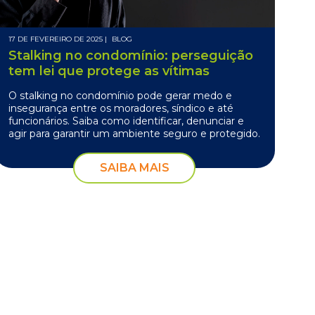
17 DE FEVEREIRO DE 2025 |
BLOG
Stalking no condomínio: perseguição
tem lei que protege as vítimas
O stalking no condomínio pode gerar medo e
insegurança entre os moradores, síndico e até
funcionários. Saiba como identificar, denunciar e
agir para garantir um ambiente seguro e protegido.
SAIBA MAIS