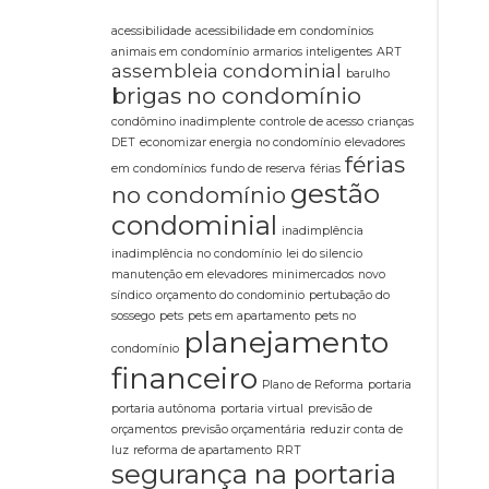
acessibilidade
acessibilidade em condomínios
animais em condomínio
armarios inteligentes
ART
assembleia condominial
barulho
brigas no condomínio
condômino inadimplente
controle de acesso
crianças
DET
economizar energia no condomínio
elevadores
férias
em condomínios
fundo de reserva
férias
gestão
no condomínio
condominial
inadimplência
inadimplência no condomínio
lei do silencio
manutenção em elevadores
minimercados
novo
síndico
orçamento do condominio
pertubação do
sossego
pets
pets em apartamento
pets no
planejamento
condomínio
financeiro
Plano de Reforma
portaria
portaria autônoma
portaria virtual
previsão de
orçamentos
previsão orçamentária
reduzir conta de
luz
reforma de apartamento
RRT
segurança na portaria