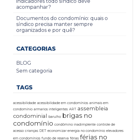
indicadores todo síndico deve
acompanhar?
Documentos do condomínio: quais o
síndico precisa manter sempre
organizados e por quê?
CATEGORIAS
BLOG
Sem categoria
TAGS
acessibilidade
acessibilidade em condomínios
animais em
assembleia
condomínio
armarios inteligentes
ART
brigas no
condominial
barulho
condomínio
condômino inadimplente
controle de
acesso
crianças
DET
economizar energia no condomínio
elevadores
férias no
em condomínios
fundo de reserva
férias