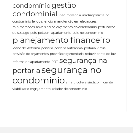
gestão
condomínio
condominial
inadimplência
inadimplência no
condomínio
lei do silencio
manutenção em elevadores
minimercados
novo síndico
orçamento do condominio
pertubação
do sossego
pets
pets em apartamento
pets no condomínio
planejamento financeiro
Plano de Reforma
portaria
portaria autônoma
portaria virtual
previsão de orçamentos
previsão orçamentária
reduzir conta de luz
segurança na
reforma de apartamento
RRT
segurança no
portaria
condominio
smart lockers
síndico iniciante
viabilizar o engajamento
zelador de condomínio