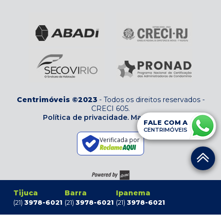
Centrimóveis ©2023
-
Todos os direitos reservados
-
CRECI 605
.
Política de privacidade.
Mapa do site
FALE COM A
CENTRIMÓVEIS
Verificada por
Tijuca
Barra
Ipanema
(21)
3978-6021
(21)
3978-6021
(21)
3978-6021