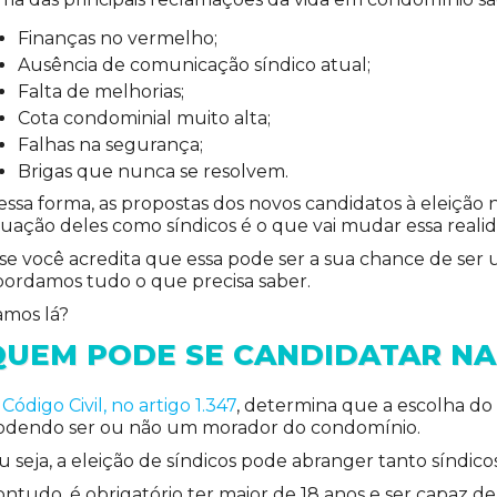
Finanças no vermelho;
Ausência de comunicação síndico atual;
Falta de melhorias;
Cota condominial muito alta;
Falhas na segurança;
Brigas que nunca se resolvem.
essa forma, as propostas dos novos candidatos à eleiçã
tuação deles como síndicos é o que vai mudar essa reali
 se você acredita que essa pode ser a sua chance de ser
bordamos tudo o que precisa saber.
amos lá?
QUEM PODE SE CANDIDATAR NA 
O
Código Civil, no artigo 1.347
, determina que a escolha do 
odendo ser ou não um morador do condomínio.
 seja, a eleição de síndicos pode abranger tanto síndico
ontudo, é obrigatório ter maior de 18 anos e ser capaz 