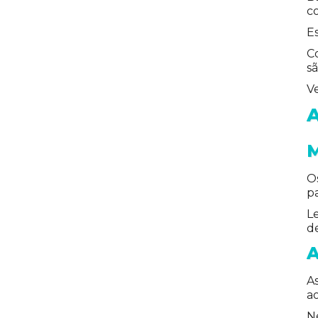
c
E
C
sã
Ve
O
p
Le
d
A
a
N