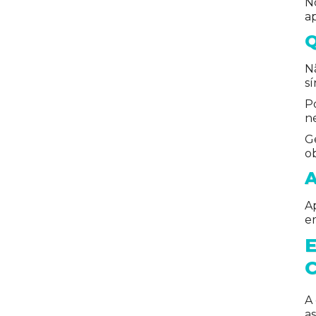
No
a
N
sí
P
n
G
ob
A
Ap
em
A
as