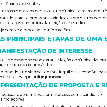
ondôminos presentes.
ssas são as dúvidas principais que síndicos e moradores 
ontudo, para os profissionais ainda existem outros ponto
o as etapas primordiais da eleição para síndico.
ja como é o processo do início ao fim.
AS PRINCIPAIS ETAPAS DE UMA 
MANIFESTAÇÃO DE INTERESSE
s que desejam se candidatar à eleição de síndico devem m
ara ser um candidato/síndico.
mbrando que síndicos de fora, inquilinos e condôminos tê
esde que estejam
adimplentes
.
APRESENTAÇÃO DE PROPOSTA E 
s pessoas que manifestaram interesse como candidatos a
os moradores.
esta apresentação deve conter algumas informações im