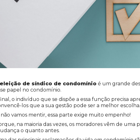
eleição de síndico de condomínio
é um grande desa
sse papel no condomínio.
final, o indivíduo que se dispõe a essa função precisa a
onvencê-los que a sua gestão pode ser a melhor escolha
, não vamos mentir, essa parte exige muito empenho!
orque, na maioria das vezes, os moradores vêm de uma p
udança o quanto antes.
ma das principais reclamações da vida em condomínio sã