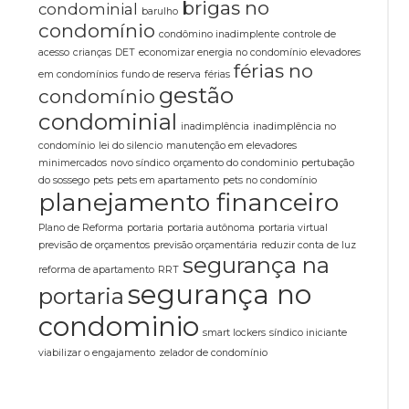
brigas no
condominial
barulho
condomínio
condômino inadimplente
controle de
acesso
crianças
DET
economizar energia no condomínio
elevadores
férias no
em condomínios
fundo de reserva
férias
gestão
condomínio
condominial
inadimplência
inadimplência no
condomínio
lei do silencio
manutenção em elevadores
minimercados
novo síndico
orçamento do condominio
pertubação
do sossego
pets
pets em apartamento
pets no condomínio
planejamento financeiro
Plano de Reforma
portaria
portaria autônoma
portaria virtual
previsão de orçamentos
previsão orçamentária
reduzir conta de luz
segurança na
reforma de apartamento
RRT
segurança no
portaria
condominio
smart lockers
síndico iniciante
viabilizar o engajamento
zelador de condomínio