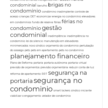
brigas no
condominial
barulho
condomínio
condômino inadimplente
controle de
acesso
crianças
DET
economizar energia no condomínio
elevadores
férias no
em condomínios
fundo de reserva
férias
gestão
condomínio
condominial
inadimplência
inadimplência no
condomínio
lei do silencio
manutenção em elevadores
minimercados
novo síndico
orçamento do condominio
pertubação
do sossego
pets
pets em apartamento
pets no condomínio
planejamento financeiro
Plano de Reforma
portaria
portaria autônoma
portaria virtual
previsão de orçamentos
previsão orçamentária
reduzir conta de luz
segurança na
reforma de apartamento
RRT
segurança no
portaria
condominio
smart lockers
síndico iniciante
viabilizar o engajamento
zelador de condomínio