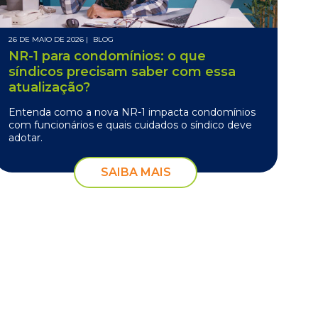
26 DE MAIO DE 2026 |
BLOG
NR-1 para condomínios: o que
síndicos precisam saber com essa
atualização?
Entenda como a nova NR-1 impacta condomínios
com funcionários e quais cuidados o síndico deve
adotar.
SAIBA MAIS