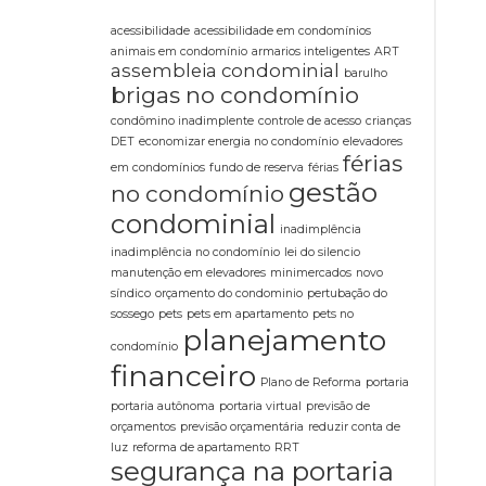
acessibilidade
acessibilidade em condomínios
animais em condomínio
armarios inteligentes
ART
assembleia condominial
barulho
brigas no condomínio
condômino inadimplente
controle de acesso
crianças
DET
economizar energia no condomínio
elevadores
férias
em condomínios
fundo de reserva
férias
gestão
no condomínio
condominial
inadimplência
inadimplência no condomínio
lei do silencio
manutenção em elevadores
minimercados
novo
síndico
orçamento do condominio
pertubação do
sossego
pets
pets em apartamento
pets no
planejamento
condomínio
financeiro
Plano de Reforma
portaria
portaria autônoma
portaria virtual
previsão de
orçamentos
previsão orçamentária
reduzir conta de
luz
reforma de apartamento
RRT
segurança na portaria