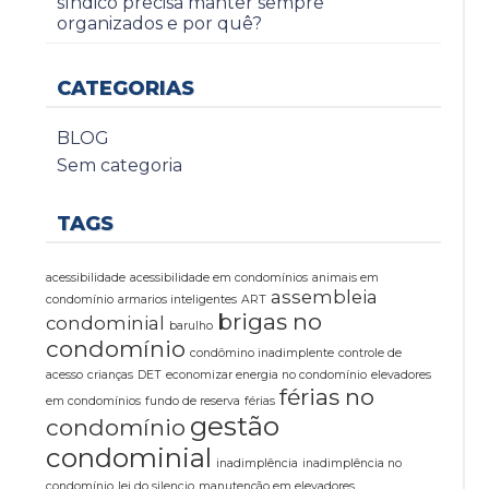
síndico precisa manter sempre
organizados e por quê?
CATEGORIAS
BLOG
Sem categoria
TAGS
acessibilidade
acessibilidade em condomínios
animais em
assembleia
condomínio
armarios inteligentes
ART
brigas no
condominial
barulho
condomínio
condômino inadimplente
controle de
acesso
crianças
DET
economizar energia no condomínio
elevadores
férias no
em condomínios
fundo de reserva
férias
gestão
condomínio
condominial
inadimplência
inadimplência no
condomínio
lei do silencio
manutenção em elevadores