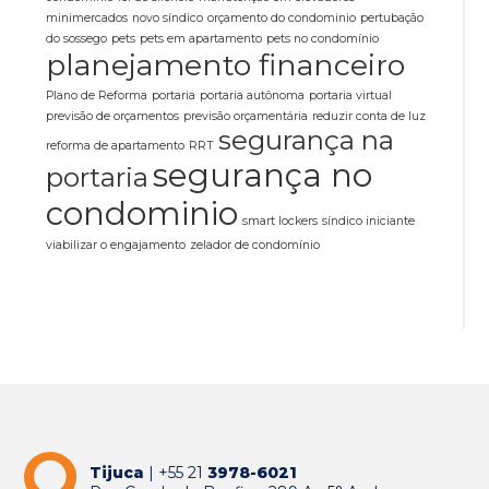
minimercados
novo síndico
orçamento do condominio
pertubação
do sossego
pets
pets em apartamento
pets no condomínio
planejamento financeiro
Plano de Reforma
portaria
portaria autônoma
portaria virtual
previsão de orçamentos
previsão orçamentária
reduzir conta de luz
segurança na
reforma de apartamento
RRT
segurança no
portaria
condominio
smart lockers
síndico iniciante
viabilizar o engajamento
zelador de condomínio
Tijuca
| +55 21
3978-6021