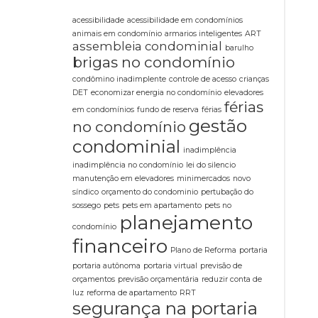
acessibilidade
acessibilidade em condomínios
animais em condomínio
armarios inteligentes
ART
assembleia condominial
barulho
brigas no condomínio
condômino inadimplente
controle de acesso
crianças
DET
economizar energia no condomínio
elevadores
férias
em condomínios
fundo de reserva
férias
gestão
no condomínio
condominial
inadimplência
inadimplência no condomínio
lei do silencio
manutenção em elevadores
minimercados
novo
síndico
orçamento do condominio
pertubação do
sossego
pets
pets em apartamento
pets no
planejamento
condomínio
financeiro
Plano de Reforma
portaria
portaria autônoma
portaria virtual
previsão de
orçamentos
previsão orçamentária
reduzir conta de
luz
reforma de apartamento
RRT
segurança na portaria