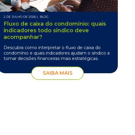
2 DE JULHO DE 2026 |
BLOG
Fluxo de caixa do condomínio: quais
indicadores todo síndico deve
acompanhar?
Descubra como interpretar o fluxo de caixa do
condomínio e quais indicadores ajudam o síndico a
tomar decisões financeiras mais estratégicas.
SAIBA MAIS