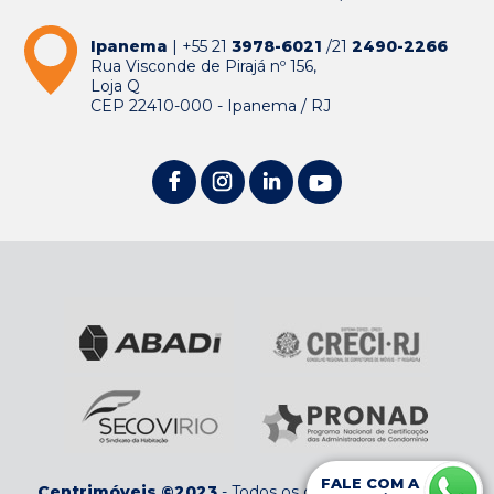
Ipanema
| +55 21
3978-6021
/21
2490-2266
Rua Visconde de Pirajá nº 156,
Loja Q
CEP 22410-000 - Ipanema / RJ
FALE COM A
Centrimóveis ©2023
-
Todos os direitos reservados
-