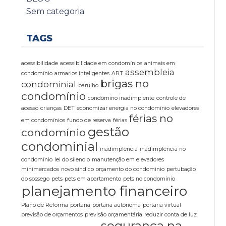
Sem categoria
TAGS
acessibilidade
acessibilidade em condomínios
animais em
assembleia
condomínio
armarios inteligentes
ART
brigas no
condominial
barulho
condomínio
condômino inadimplente
controle de
acesso
crianças
DET
economizar energia no condomínio
elevadores
férias no
em condomínios
fundo de reserva
férias
gestão
condomínio
condominial
inadimplência
inadimplência no
condomínio
lei do silencio
manutenção em elevadores
minimercados
novo síndico
orçamento do condominio
pertubação
do sossego
pets
pets em apartamento
pets no condomínio
planejamento financeiro
Plano de Reforma
portaria
portaria autônoma
portaria virtual
previsão de orçamentos
previsão orçamentária
reduzir conta de luz
segurança na