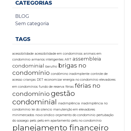
CATEGORIAS
BLOG
Sem categoria
TAGS
acessibilidade
acessibilidade em condomínios
animais em
assembleia
condomínio
armarios inteligentes
ART
brigas no
condominial
barulho
condomínio
condômino inadimplente
controle de
acesso
crianças
DET
economizar energia no condomínio
elevadores
férias no
em condomínios
fundo de reserva
férias
gestão
condomínio
condominial
inadimplência
inadimplência no
condomínio
lei do silencio
manutenção em elevadores
minimercados
novo síndico
orçamento do condominio
pertubação
do sossego
pets
pets em apartamento
pets no condomínio
planejamento financeiro