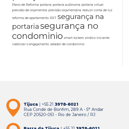
Plano de Reforma
portaria
portaria autônoma
portaria virtual
previsão de orçamentos
previsão orçamentária
reduzir conta de luz
segurança na
reforma de apartamento
RRT
segurança no
portaria
condominio
smart lockers
síndico iniciante
viabilizar o engajamento
zelador de condomínio
Tijuca
| +55 21
3978-6021
Rua Conde de Bonfim, 289 A - 5° Andar
CEP 20520-051 - Rio de Janeiro / RJ
Barra da Tijuca
| +55 21
3978-6021