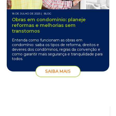
18 DE JULHO DE 2025 |
BLOG
Obras em condomínio: planeje
reformas e melhorias sem
transtornos
Entenda como funcionam as obras em
condomínio: saiba os tipos de reforma, direitos e
deveres dos condôminos, regras da convenção e
como garantir mais segurança e tranquilidade para
todos.
SAIBA MAIS