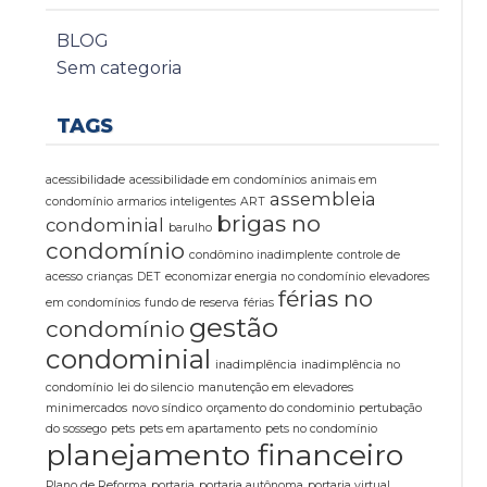
BLOG
Sem categoria
TAGS
acessibilidade
acessibilidade em condomínios
animais em
assembleia
condomínio
armarios inteligentes
ART
brigas no
condominial
barulho
condomínio
condômino inadimplente
controle de
acesso
crianças
DET
economizar energia no condomínio
elevadores
férias no
em condomínios
fundo de reserva
férias
gestão
condomínio
condominial
inadimplência
inadimplência no
condomínio
lei do silencio
manutenção em elevadores
minimercados
novo síndico
orçamento do condominio
pertubação
do sossego
pets
pets em apartamento
pets no condomínio
planejamento financeiro
Plano de Reforma
portaria
portaria autônoma
portaria virtual