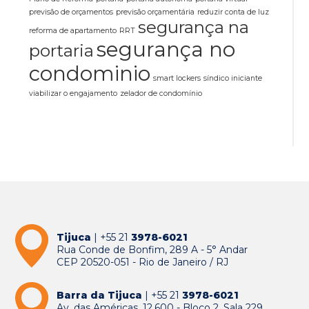
previsão de orçamentos
previsão orçamentária
reduzir conta de luz
segurança na
reforma de apartamento
RRT
segurança no
portaria
condominio
smart lockers
síndico iniciante
viabilizar o engajamento
zelador de condomínio
Tijuca
| +55 21
3978-6021
Rua Conde de Bonfim, 289 A - 5° Andar
CEP 20520-051 - Rio de Janeiro / RJ
Barra da Tijuca
| +55 21
3978-6021
Av. das Américas, 12.600 - Bloco 2, Sala 229