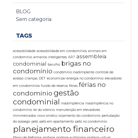
BLOG
Sem categoria
TAGS
acessibilidade
acessibilidade em condomínios
animais em
assembleia
condomínio
armarios inteligentes
ART
brigas no
condominial
barulho
condomínio
condômino inadimplente
controle de
acesso
crianças
DET
economizar energia no condomínio
elevadores
férias no
em condomínios
fundo de reserva
férias
gestão
condomínio
condominial
inadimplência
inadimplência no
condomínio
lei do silencio
manutenção em elevadores
minimercados
novo síndico
orçamento do condominio
pertubação
do sossego
pets
pets em apartamento
pets no condomínio
planejamento financeiro
Plano de Reforma
portaria
portaria autônoma
portaria virtual