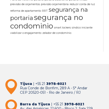
previsão de orçamentos
previsão orçamentária
reduzir conta de luz
segurança na
reforma de apartamento
RRT
segurança no
portaria
condominio
smart lockers
síndico iniciante
viabilizar o engajamento
zelador de condomínio
Tijuca
| +55 21
3978-6021
Rua Conde de Bonfim, 289 A - 5° Andar
CEP 20520-051 - Rio de Janeiro / RJ
Barra da Tijuca
| +55 21
3978-6021
Av. das Américas, 12.600 - Bloco 2, Sala 229