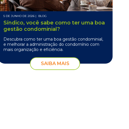
5 DE JUNHO DE 2026 |
BLOG
Síndico, você sabe como ter uma boa
gestão condominial?
Descubra como ter uma boa gestão condominial,
e melhorar a administração do condomínio com
mais organização e eficiência.
SAIBA MAIS