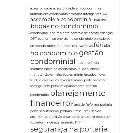
acessibilidade
acessibilidade em condomínios
animais em condomínio
armarios inteligentes
ART
assembleia condominial
barulho
brigas no condomínio
condômino inadimplente
controle de acesso
crianças
DET
economizar energia no condomínio
elevadores
férias
em condomínios
fundo de reserva
férias
gestão
no condomínio
condominial
inadimplência
inadimplência no condomínio
lei do silencio
manutenção em elevadores
minimercados
novo
síndico
orçamento do condominio
pertubação do
sossego
pets
pets em apartamento
pets no
planejamento
condomínio
financeiro
Plano de Reforma
portaria
portaria autônoma
portaria virtual
previsão de
orçamentos
previsão orçamentária
reduzir conta de
luz
reforma de apartamento
RRT
segurança na portaria