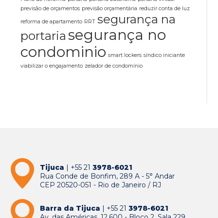
previsão de orçamentos
previsão orçamentária
reduzir conta de luz
segurança na
reforma de apartamento
RRT
segurança no
portaria
condominio
smart lockers
síndico iniciante
viabilizar o engajamento
zelador de condomínio
Tijuca
| +55 21
3978-6021
Rua Conde de Bonfim, 289 A - 5° Andar
CEP 20520-051 - Rio de Janeiro / RJ
Barra da Tijuca
| +55 21
3978-6021
Av. das Américas, 12.600 - Bloco 2, Sala 229