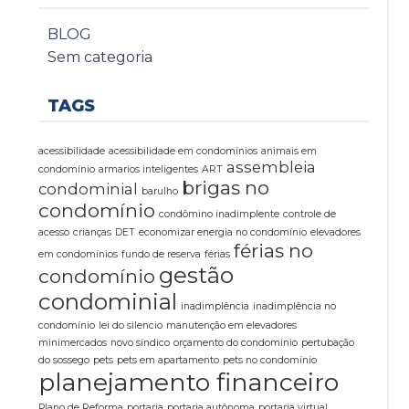
BLOG
Sem categoria
TAGS
acessibilidade
acessibilidade em condomínios
animais em
assembleia
condomínio
armarios inteligentes
ART
brigas no
condominial
barulho
condomínio
condômino inadimplente
controle de
acesso
crianças
DET
economizar energia no condomínio
elevadores
férias no
em condomínios
fundo de reserva
férias
gestão
condomínio
condominial
inadimplência
inadimplência no
condomínio
lei do silencio
manutenção em elevadores
minimercados
novo síndico
orçamento do condominio
pertubação
do sossego
pets
pets em apartamento
pets no condomínio
planejamento financeiro
Plano de Reforma
portaria
portaria autônoma
portaria virtual