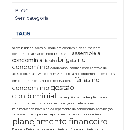
BLOG
Sem categoria
TAGS
acessibilidade
acessibilidade em condomínios
animais em
assembleia
condomínio
armarios inteligentes
ART
brigas no
condominial
barulho
condomínio
condômino inadimplente
controle de
acesso
crianças
DET
economizar energia no condomínio
elevadores
férias no
em condomínios
fundo de reserva
férias
gestão
condomínio
condominial
inadimplência
inadimplência no
condomínio
lei do silencio
manutenção em elevadores
minimercados
novo síndico
orçamento do condominio
pertubação
do sossego
pets
pets em apartamento
pets no condomínio
planejamento financeiro
Plano de Reforma
portaria
portaria autônoma
portaria virtual