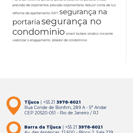
previsão de orçamentos
previsão orçamentária
reduzir conta de luz
segurança na
reforma de apartamento
RRT
segurança no
portaria
condominio
smart lockers
síndico iniciante
viabilizar o engajamento
zelador de condomínio
Tijuca
| +55 21
3978-6021
Rua Conde de Bonfim, 289 A - 5° Andar
CEP 20520-051 - Rio de Janeiro / RJ
Barra da Tijuca
| +55 21
3978-6021
Av. das Américas, 12.600 - Bloco 2, Sala 229