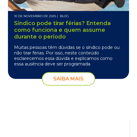
10 DE NOVEMBRO DE 2025 |
BLOG
Síndico pode tirar férias? Entenda
como funciona e quem assume
durante o período
Muitas pessoas têm dúvidas se o síndico pode ou
não tirar férias. Por isso, neste conteúdo
esclarecemos essa dúvida e explicamos como
essa ausência deve ser programada.
SAIBA MAIS