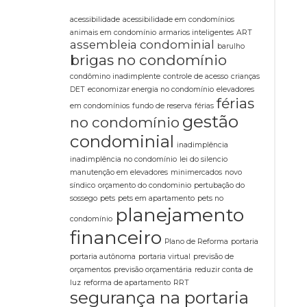
acessibilidade
acessibilidade em condomínios
animais em condomínio
armarios inteligentes
ART
assembleia condominial
barulho
brigas no condomínio
condômino inadimplente
controle de acesso
crianças
DET
economizar energia no condomínio
elevadores
férias
em condomínios
fundo de reserva
férias
gestão
no condomínio
condominial
inadimplência
inadimplência no condomínio
lei do silencio
manutenção em elevadores
minimercados
novo
síndico
orçamento do condominio
pertubação do
sossego
pets
pets em apartamento
pets no
planejamento
condomínio
financeiro
Plano de Reforma
portaria
portaria autônoma
portaria virtual
previsão de
orçamentos
previsão orçamentária
reduzir conta de
luz
reforma de apartamento
RRT
segurança na portaria