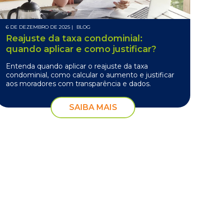
6 DE DEZEMBRO DE 2025 |
BLOG
Reajuste da taxa condominial:
quando aplicar e como justificar?
Entenda quando aplicar o reajuste da taxa
condominial, como calcular o aumento e justificar
aos moradores com transparência e dados.
SAIBA MAIS