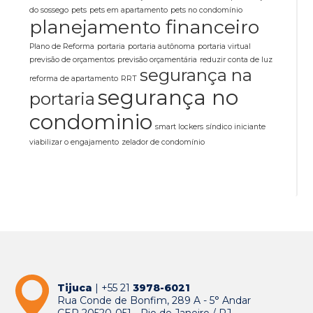
do sossego
pets
pets em apartamento
pets no condomínio
planejamento financeiro
Plano de Reforma
portaria
portaria autônoma
portaria virtual
previsão de orçamentos
previsão orçamentária
reduzir conta de luz
segurança na
reforma de apartamento
RRT
segurança no
portaria
condominio
smart lockers
síndico iniciante
viabilizar o engajamento
zelador de condomínio
Tijuca
| +55 21
3978-6021
Rua Conde de Bonfim, 289 A - 5° Andar