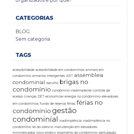
organizados e por quê?
CATEGORIAS
BLOG
Sem categoria
TAGS
acessibilidade
acessibilidade em condomínios
animais em
assembleia
condomínio
armarios inteligentes
ART
brigas no
condominial
barulho
condomínio
condômino inadimplente
controle de
acesso
crianças
DET
economizar energia no condomínio
elevadores
férias no
em condomínios
fundo de reserva
férias
gestão
condomínio
condominial
inadimplência
inadimplência no
condomínio
lei do silencio
manutenção em elevadores
minimercados
novo síndico
orçamento do condominio
pertubação