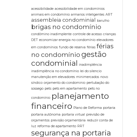
acessibilidade
acessibilidade em condomínios
animais em condomínio
armarios inteligentes
ART
assembleia condominial
barulho
brigas no condomínio
condômino inadimplente
controle de acesso
crianças
DET
economizar energia no condomínio
elevadores
férias
em condomínios
fundo de reserva
férias
gestão
no condomínio
condominial
inadimplência
inadimplência no condomínio
lei do silencio
manutenção em elevadores
minimercados
novo
síndico
orçamento do condominio
pertubação do
sossego
pets
pets em apartamento
pets no
planejamento
condomínio
financeiro
Plano de Reforma
portaria
portaria autônoma
portaria virtual
previsão de
orçamentos
previsão orçamentária
reduzir conta de
luz
reforma de apartamento
RRT
segurança na portaria