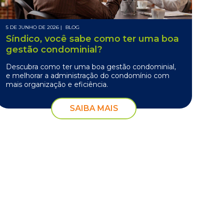
5 DE JUNHO DE 2026 |
BLOG
Síndico, você sabe como ter uma boa
gestão condominial?
Descubra como ter uma boa gestão condominial,
e melhorar a administração do condomínio com
mais organização e eficiência.
SAIBA MAIS