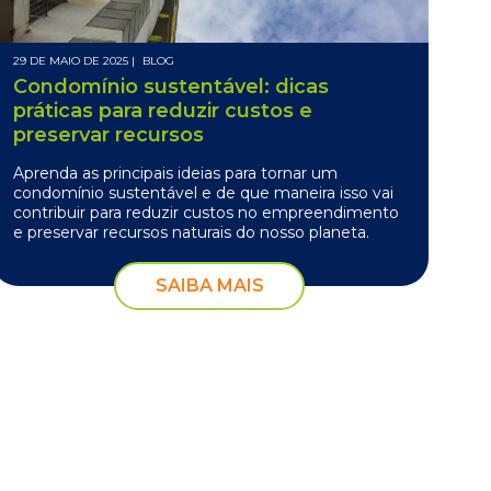
29 DE MAIO DE 2025 |
BLOG
Condomínio sustentável: dicas
práticas para reduzir custos e
preservar recursos
Aprenda as principais ideias para tornar um
condomínio sustentável e de que maneira isso vai
contribuir para reduzir custos no empreendimento
e preservar recursos naturais do nosso planeta.
SAIBA MAIS