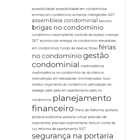
acessibilidade
acessibilidade em condomínios
animais em condomínio
armarios inteligentes
ART
assembleia condominial
barulho
brigas no condomínio
condômino inadimplente
controle de acesso
crianças
DET
economizar energia no condomínio
elevadores
férias
em condomínios
fundo de reserva
férias
gestão
no condomínio
condominial
inadimplência
inadimplência no condomínio
lei do silencio
manutenção em elevadores
minimercados
novo
síndico
orçamento do condominio
pertubação do
sossego
pets
pets em apartamento
pets no
planejamento
condomínio
financeiro
Plano de Reforma
portaria
portaria autônoma
portaria virtual
previsão de
orçamentos
previsão orçamentária
reduzir conta de
luz
reforma de apartamento
RRT
segurança na portaria