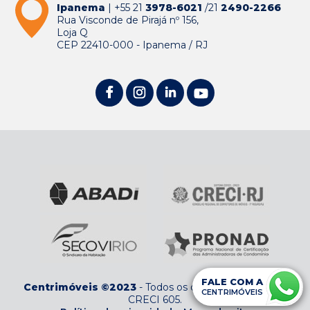
Ipanema
| +55 21
3978-6021
/21
2490-2266
Rua Visconde de Pirajá nº 156,
Loja Q
CEP 22410-000 - Ipanema / RJ
FALE COM A
Centrimóveis ©2023
-
Todos os direitos reservados
-
CENTRIMÓVEIS
CRECI 605
.