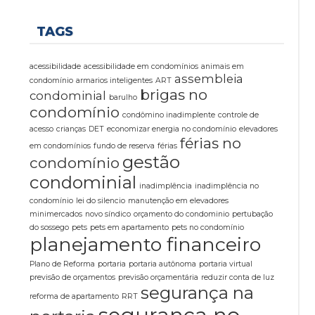
TAGS
acessibilidade
acessibilidade em condomínios
animais em
assembleia
condomínio
armarios inteligentes
ART
brigas no
condominial
barulho
condomínio
condômino inadimplente
controle de
acesso
crianças
DET
economizar energia no condomínio
elevadores
férias no
em condomínios
fundo de reserva
férias
gestão
condomínio
condominial
inadimplência
inadimplência no
condomínio
lei do silencio
manutenção em elevadores
minimercados
novo síndico
orçamento do condominio
pertubação
do sossego
pets
pets em apartamento
pets no condomínio
planejamento financeiro
Plano de Reforma
portaria
portaria autônoma
portaria virtual
previsão de orçamentos
previsão orçamentária
reduzir conta de luz
segurança na
reforma de apartamento
RRT