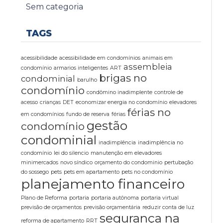
Sem categoria
TAGS
acessibilidade
acessibilidade em condomínios
animais em
assembleia
condomínio
armarios inteligentes
ART
brigas no
condominial
barulho
condomínio
condômino inadimplente
controle de
acesso
crianças
DET
economizar energia no condomínio
elevadores
férias no
em condomínios
fundo de reserva
férias
gestão
condomínio
condominial
inadimplência
inadimplência no
condomínio
lei do silencio
manutenção em elevadores
minimercados
novo síndico
orçamento do condominio
pertubação
do sossego
pets
pets em apartamento
pets no condomínio
planejamento financeiro
Plano de Reforma
portaria
portaria autônoma
portaria virtual
previsão de orçamentos
previsão orçamentária
reduzir conta de luz
segurança na
reforma de apartamento
RRT