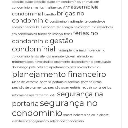
acessibilidade
acessibilidade em condomínios
animais em
assembleia
condomínio
armarios inteligentes
ART
brigas no
condominial
barulho
condomínio
condômino inadimplente
controle de
acesso
crianças
DET
economizar energia no condomínio
elevadores
férias no
em condomínios
fundo de reserva
férias
gestão
condomínio
condominial
inadimplência
inadimplência no
condomínio
lei do silencio
manutenção em elevadores
minimercados
novo síndico
orçamento do condominio
pertubação
do sossego
pets
pets em apartamento
pets no condomínio
planejamento financeiro
Plano de Reforma
portaria
portaria autônoma
portaria virtual
previsão de orçamentos
previsão orçamentária
reduzir conta de luz
segurança na
reforma de apartamento
RRT
segurança no
portaria
condominio
smart lockers
síndico iniciante
viabilizar o engajamento
zelador de condomínio